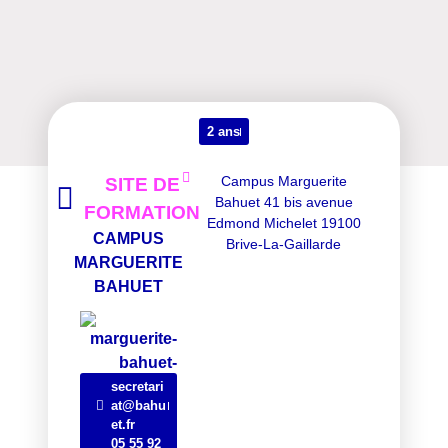
2 ans
Campus Marguerite
SITE DE
Bahuet 41 bis avenue
FORMATION
Edmond Michelet 19100
CAMPUS
Brive-La-Gaillarde
MARGUERITE
BAHUET
secretari
at@bahu
et.fr
05 55 92