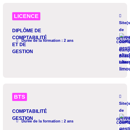
LICENCE
Site(s
de
DIPLÔME DE
forma
COMPTABILITÉ
GESTIO
DÉTAIL
Durée de la formation : 2 ans
COMPTA
:
ET DE
Camp
GESTION
Beau
Limo
BTS
Site(s
de
COMPTABILITÉ
forma
GESTION
GESTIO
DÉTAIL
Durée de la formation : 2 ans
COMPTA
: