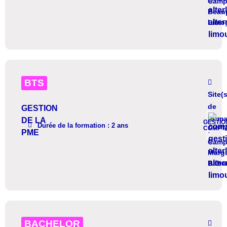
Camp
Beau
Limo
BTS
Site(s
de
GESTION
forma
DE LA
GESTIO
DÉTAIL
Durée de la formation : 2 ans
COMPTA
:
PME
Camp
Margu
Bahu
BACHELOR