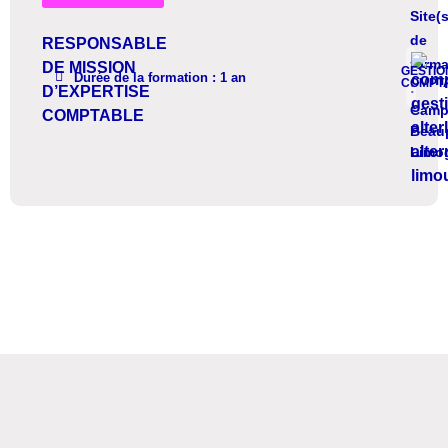
Site(s
de
RESPONSABLE
forma
DE MISSION
GESTIO
DÉTAIL
Durée de la formation : 1 an
COMPTA
:
D’EXPERTISE
Camp
COMPTABLE
Beau
Limo