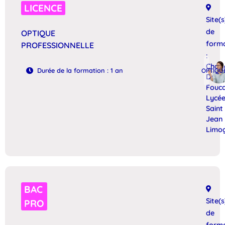
LICENCE
Site(s
de
OPTIQUE
form
PROFESSIONNELLE
:
Charl
DÉTAILS
Durée de la formation : 1 an
OPTIQU
De
Fouc
Lycé
Saint
Jean
Limo
BAC
Site(s
PRO
de