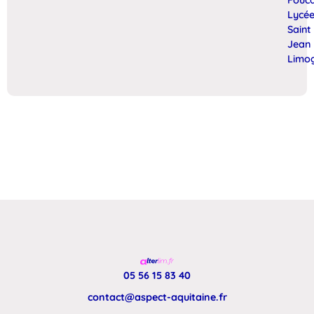
Fouc
Lycé
Saint
Jean
Limo
05 56 15 83 40
contact@aspect-aquitaine.fr