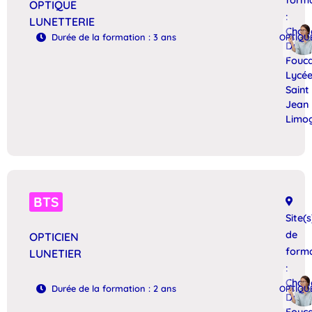
form
OPTIQUE
:
LUNETTERIE
Charl
DÉTAILS
Durée de la formation : 3 ans
OPTIQU
De
Fouc
Lycé
Saint
Jean
Limo
BTS
Site(s
de
OPTICIEN
form
LUNETIER
:
Charl
DÉTAILS
Durée de la formation : 2 ans
OPTIQU
De