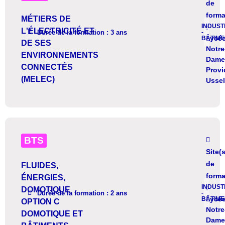
de
forma
MÉTIERS DE
INDUST
:
L'ÉLECTRICITÉ ET
DÉTAIL
Durée de la formation : 3 ans
-
Lycé
BÂTIME
DE SES
Notre
ENVIRONNEMENTS
Dame 
CONNECTÉS
Prov
(MELEC)
Ussel
BTS
Site(s
de
FLUIDES,
forma
ÉNERGIES,
INDUST
:
DOMOTIQUE
DÉTAIL
Durée de la formation : 2 ans
-
Lycé
BÂTIME
OPTION C
Notre
DOMOTIQUE ET
Dame 