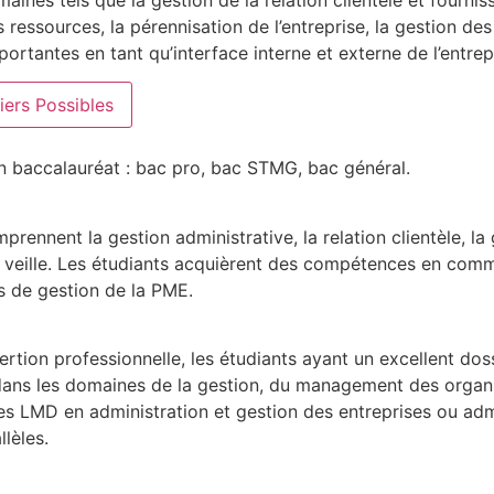
maines tels que la gestion de la relation clientèle et four
des ressources, la pérennisation de l’entreprise, la gestion 
tantes en tant qu’interface interne et externe de l’entrep
iers Possibles
un baccalauréat : bac pro, bac STMG, bac général.
rennent la gestion administrative, la relation clientèle, la
la veille. Les étudiants acquièrent des compétences en comm
s de gestion de la PME.
sertion professionnelle, les étudiants ayant un excellent d
dans les domaines de la gestion, du management des organis
es LMD en administration et gestion des entreprises ou adm
lèles.